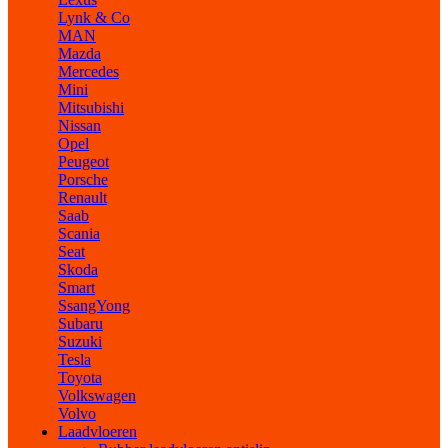
Lynk & Co
MAN
Mazda
Mercedes
Mini
Mitsubishi
Nissan
Opel
Peugeot
Porsche
Renault
Saab
Scania
Seat
Skoda
Smart
SsangYong
Subaru
Suzuki
Tesla
Toyota
Volkswagen
Volvo
Laadvloeren