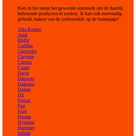
Kies in het menu het gewenste automerk om de daarbij
behorende producten te zoeken. Je kan ook eenvoudig
gebruik maken van de zoekmodule op de homepage!
Alfa Romeo
Audi
BMW
Cadillac
Chevrolet
Chrysler
Citroën
Cupra
Dacia
Daewoo
Daihatsu
Dodge
DS
Ferrari
Fiat
Ford
Honda
Hyundai
Hummer
Infiniti