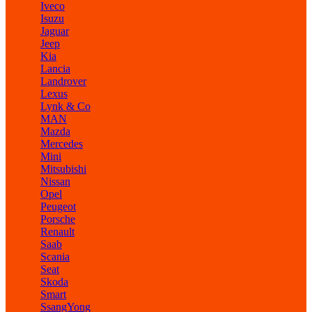
Iveco
Isuzu
Jaguar
Jeep
Kia
Lancia
Landrover
Lexus
Lynk & Co
MAN
Mazda
Mercedes
Mini
Mitsubishi
Nissan
Opel
Peugeot
Porsche
Renault
Saab
Scania
Seat
Skoda
Smart
SsangYong