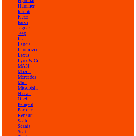
Hyundai
Hummer
Infiniti
Iveco
Isuzu
Jaguar
Jeep
Kia
Lancia
Landrover
Lexus
Lynk & Co
MAN
Mazda
Mercedes
Mini
Mitsubishi
Nissan
Opel
Peugeot
Porsche
Renault
Saab
Scania
Seat