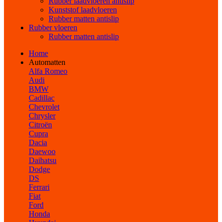
Rubber laadvloeren antislip
Kunststof laadvloeren
Rubber matten antislip
Rubber vloeren
Rubber matten antislip
Home
Automatten
Alfa Romeo
Audi
BMW
Cadillac
Chevrolet
Chrysler
Citroën
Cupra
Dacia
Daewoo
Daihatsu
Dodge
DS
Ferrari
Fiat
Ford
Honda