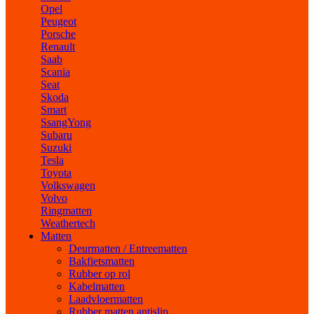
Opel
Peugeot
Porsche
Renault
Saab
Scania
Seat
Skoda
Smart
SsangYong
Subaru
Suzuki
Tesla
Toyota
Volkswagen
Volvo
Ringmatten
Weathertech
Matten
Deurmatten / Entreematten
Bakfietsmatten
Rubber op rol
Kabelmatten
Laadvloermatten
Rubber matten antislip