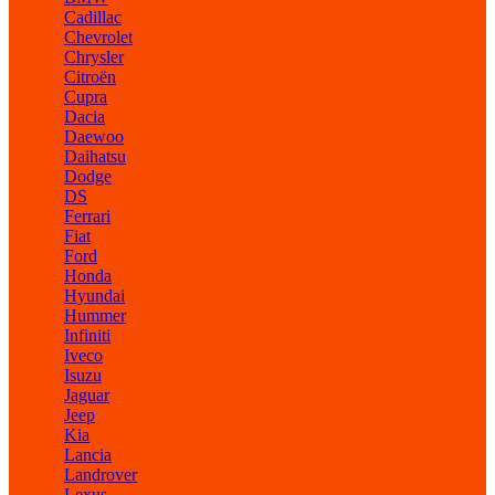
Cadillac
Chevrolet
Chrysler
Citroën
Cupra
Dacia
Daewoo
Daihatsu
Dodge
DS
Ferrari
Fiat
Ford
Honda
Hyundai
Hummer
Infiniti
Iveco
Isuzu
Jaguar
Jeep
Kia
Lancia
Landrover
Lexus