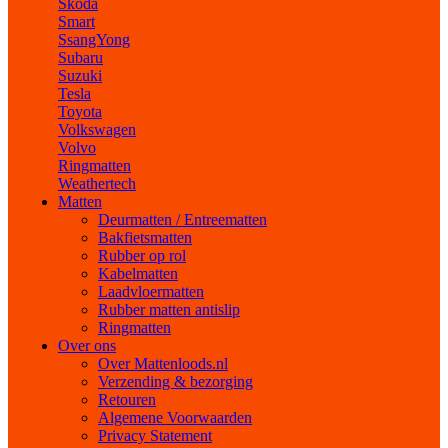
Skoda
Smart
SsangYong
Subaru
Suzuki
Tesla
Toyota
Volkswagen
Volvo
Ringmatten
Weathertech
Matten
Deurmatten / Entreematten
Bakfietsmatten
Rubber op rol
Kabelmatten
Laadvloermatten
Rubber matten antislip
Ringmatten
Over ons
Over Mattenloods.nl
Verzending & bezorging
Retouren
Algemene Voorwaarden
Privacy Statement